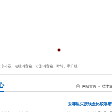
空冷却器、电机消音箱、方形消音箱、叶轮、举升机
心
网站首页
≡
技术
去哪里买接线盒比较靠谱