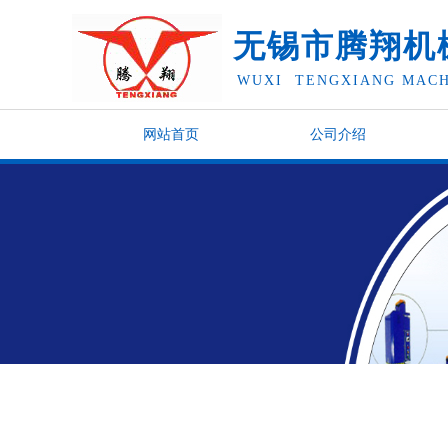
无锡市腾翔机
WUXI TENGXIANG MACHI
网站首页
公司介绍