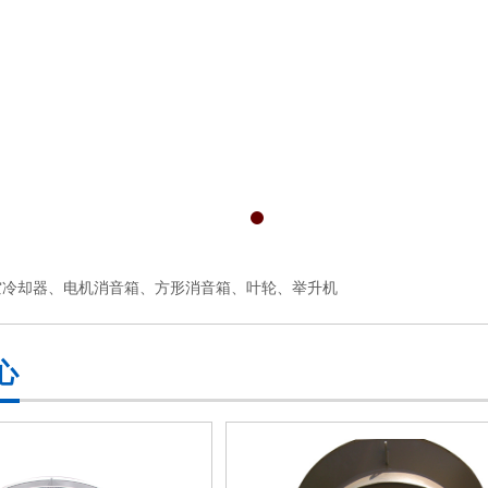
空冷却器、电机消音箱、方形消音箱、叶轮、举升机
心