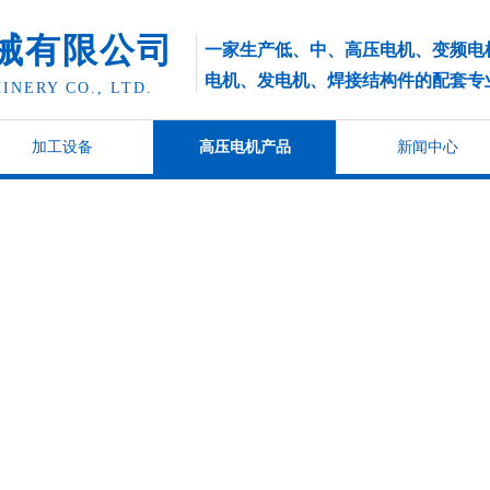
械有限公司
一家生产低、中、高压电机、变频电
电机、发电机、焊接结构件的配套专
NERY CO., LTD.
加工设备
高压电机产品
新闻中心