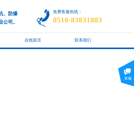
免费客服热线：
机、防爆
0510-83831883
业公司。
在线留言
联系我们
客服