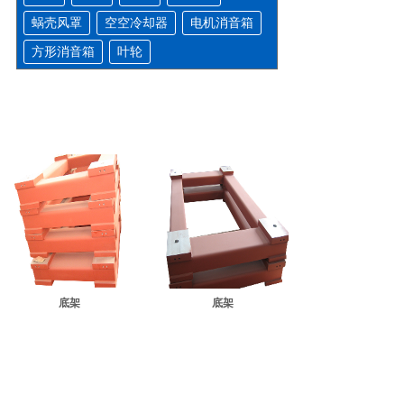
蜗壳风罩
空空冷却器
电机消音箱
方形消音箱
叶轮
底架
底架